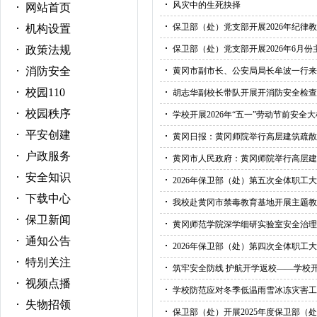
风灾中的生死抉择
网站首页
保卫部（处）党支部开展2026年纪律
机构设置
政策法规
保卫部（处）党支部开展2026年6月
消防安全
黄冈市副市长、公安局局长牟波一行来
校园110
胡志华副校长带队开展开消防安全检查
校园秩序
学校开展2026年“五一”劳动节前安全
平安创建
黄冈日报：黄冈师院举行高层建筑疏散
户政服务
黄冈市人民政府：黄冈师院举行高层建
安全知识
2026年保卫部（处）第五次全体职工
下载中心
我校赴黄冈市禁毒教育基地开展主题教
保卫新闻
黄冈师范学院深学细研实验室安全治理
通知公告
2026年保卫部（处）第四次全体职工
特别关注
筑牢安全防线 护航开学返校——学校
视频点播
学校防范应对冬季低温雨雪冰冻灾害工作
失物招领
保卫部（处）开展2025年度保卫部（