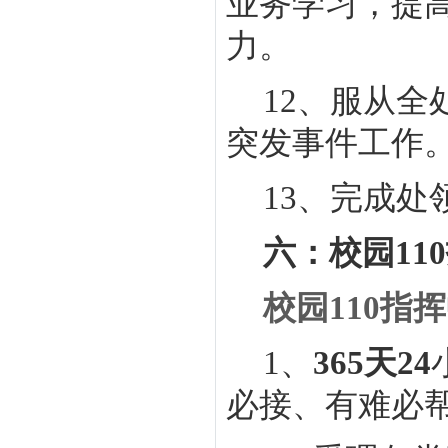
业务学习，提
力。
12
、服从全
突发事件工作
13
、完成处
六：校园
110
校园
110
指挥
1
、
365
天
24
必接、有难必